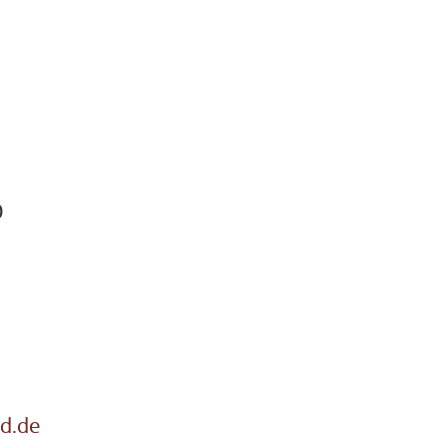
0
d.de