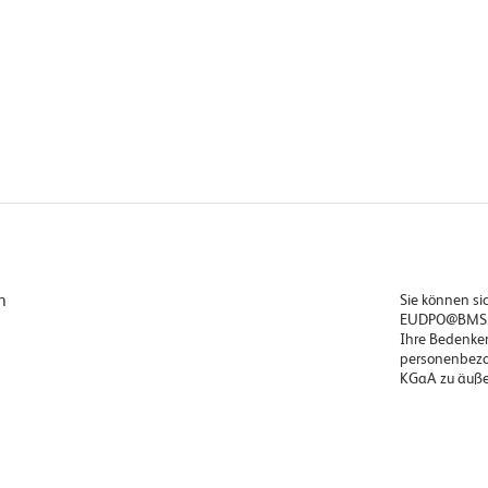
n
Sie können s
EUDPO@BMS.c
Ihre Bedenke
personenbezo
KGaA zu äuße