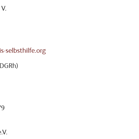
 V.
s-selbsthilfe.org
(DGRh)
79
.V.