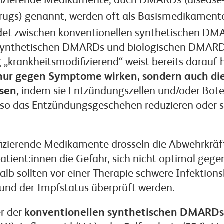
fizierende Medikamente, auch DMARDs (disease
rugs) genannt, werden oft als Basismedikamente
et zwischen konventionellen synthetischen DM
 synthetischen DMARDs und biologischen DMARDs
„krankheitsmodifizierend“ weist bereits darauf h
nur gegen Symptome wirken, sondern auch di
sen,
indem sie Entzündungszellen und/oder Bote
so das Entzündungsgeschehen reduzieren oder 
izierende Medikamente drosseln die Abwehrkräf
r Patient:innen die Gefahr, sich nicht optimal geg
lb sollten vor einer Therapie schwere Infektion
nd der Impfstatus überprüft werden.
er der
konventionellen synthetischen DMARDs