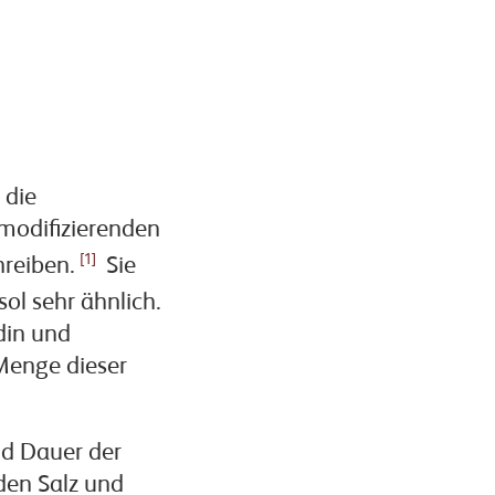
 die
modifizierenden
[1]
reiben.
Sie
l sehr ähnlich.
din und
Menge dieser
nd Dauer der
den Salz und