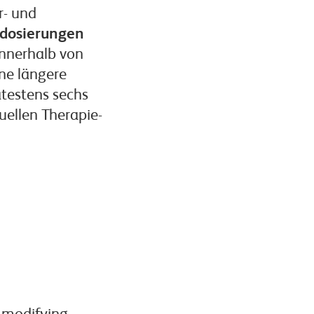
r- und
ndosierungen
nnerhalb von
ine längere
ätestens sechs
ellen Therapie-