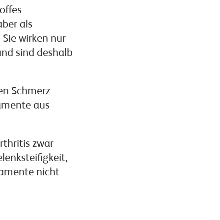
offes
aber als
 Sie wirken nur
und sind deshalb
den Schmerz
kamente aus
thritis zwar
enksteifigkeit,
kamente nicht