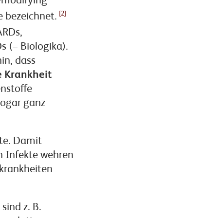
-modifying
[2]
 bezeichnet.
ARDs,
 (= Biologika).
in, dass
e Krankheit
nstoffe
sogar ganz
te. Damit
en Infekte wehren
skrankheiten
sind z. B.