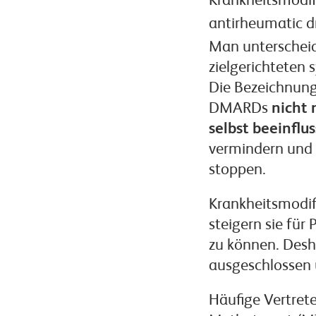
Krankheitsmodi
antirheumatic d
Man unterscheid
zielgerichteten
Die Bezeichnung 
DMARDs
nicht 
selbst beeinflus
vermindern und 
stoppen.
Krankheitsmodif
steigern sie fü
zu können. Desha
ausgeschlossen u
Häufige Vertret