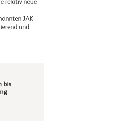
e relativ neue
enannten JAK-
ierend und
 bis
ung