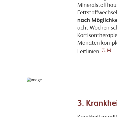
Mineralstoffhaus
Fettstoffwechse
nach Möglichke
acht Wochen schr
Kortisontherapie
Monaten komplet
[3], [4]
Leitlinien.
3. Krankhe