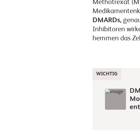
Methotrexat (MTX
Medikamentenkl
DMARDs,
genaue
Inhibitoren wi
hemmen das Zel
WICHTIG
DMA
Mon
ent